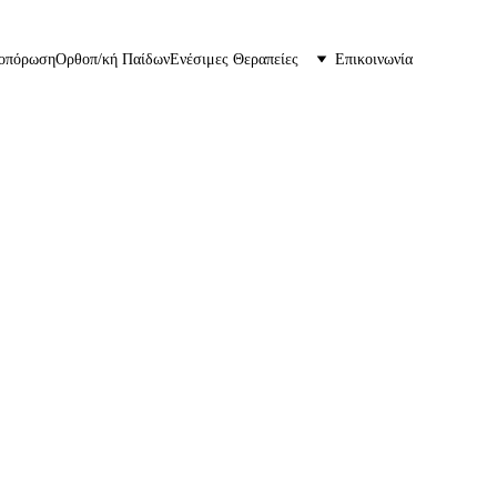
οπόρωση
Ορθοπ/κή Παίδων
Ενέσιμες Θεραπείες
Επικοινωνία