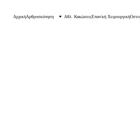
Αρχική
Αρθροσκόπηση
Αθλ. Κακώσεις
Επαν/κή Χειρουργική
Οστε